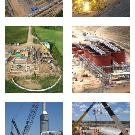
VIEW MORE
Planta
Minera San
Bartolomé
Planta Minera San
Bartolome
VIEW MORE
Módulos
Planta ITAU