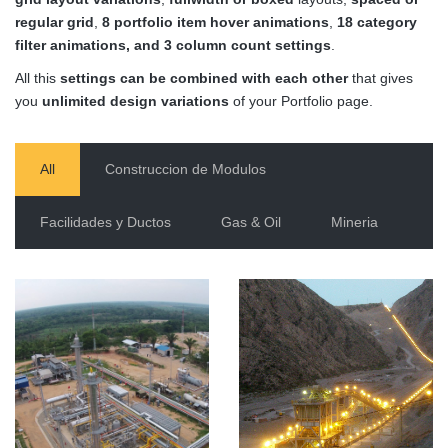
regular grid
,
8 portfolio item hover animations
,
18 category
filter animations, and 3 column count settings
.
All this
settings can be combined with each other
that gives
you
unlimited design variations
of your Portfolio page.
All
Construccion de Modulos
Facilidades y Ductos
Gas & Oil
Mineria
Proyecto
Gualcamayo
Gualcamayo