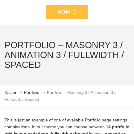
MENU
PORTFOLIO – MASONRY 3 /
ANIMATION 3 / FULLWIDTH /
SPACED
Kaiser
>
Portfolio
>
Portfolio – Masonry 3 / Animation 3 /
Fullwidth / Spaced
This is just an example of one of available Portfolio page settings
combinations. In our theme you can choose between
14 portfolio
grid layout variations
,
fullwidth or boxed
layouts,
spaced or