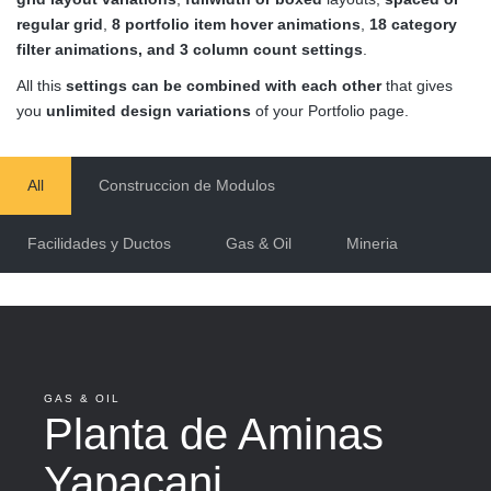
regular grid
,
8 portfolio item hover animations
,
18 category
filter animations, and 3 column count settings
.
All this
settings can be combined with each other
that gives
you
unlimited design variations
of your Portfolio page.
All
Construccion de Modulos
Facilidades y Ductos
Gas & Oil
Mineria
GAS & OIL
Planta de Aminas
Yapacani