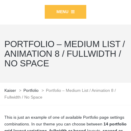
MENU
PORTFOLIO – MEDIUM LIST /
ANIMATION 8 / FULLWIDTH /
NO SPACE
Kaiser
>
Portfolio
>
Portfolio – Medium List / Animation 8 /
Fullwidth / No Space
This is just an example of one of available Portfolio page settings
combinations. In our theme you can choose between
14 portfolio
grid layout variations
,
fullwidth or boxed
layouts,
spaced or