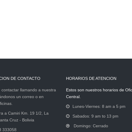
CION DE CONTACTO
HORARIOS DE ATENCION
contactar llamando a nuestra
Estos son nuestros horarios de Ofi
iándonos un correo o en
Central.
icinas.
Lunes-Viernes: 8 am a 5 pm
ra a Camiri Km. 19 1/2, La
Sabados: 9 am to 13 pm
anta Cruz - Bolivia
Domingo: Cerrado
3 333058