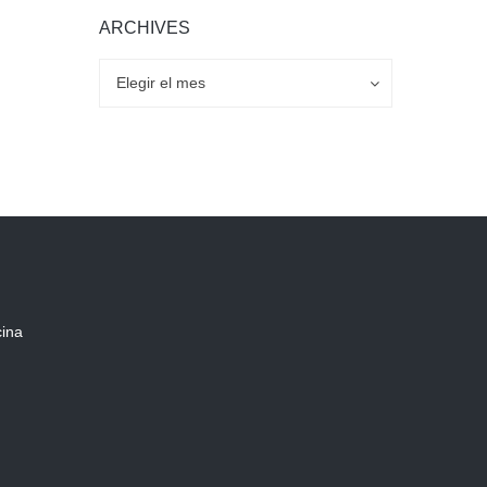
ARCHIVES
Archives
Archives
Elegir el mes
cina