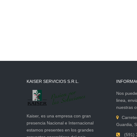
KAISER SERVICIOS S.R.L.
INFORMA
Nos puede 
linea, env
nuestras of
Kaiser, es una empresa con gran
Carrete
presencia Nacional e Internacional
Guardia, S
estamos presentes en los grandes
(591) 
proyectos energéticos del pais.