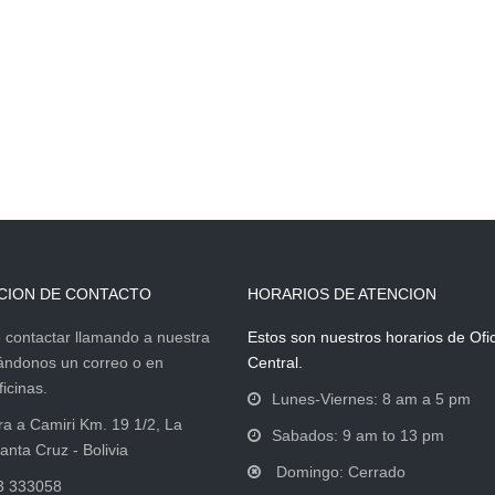
CION DE CONTACTO
HORARIOS DE ATENCION
contactar llamando a nuestra
Estos son nuestros horarios de Ofi
iándonos un correo o en
Central.
icinas.
Lunes-Viernes: 8 am a 5 pm
ra a Camiri Km. 19 1/2, La
Sabados: 9 am to 13 pm
anta Cruz - Bolivia
Domingo: Cerrado
3 333058