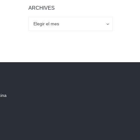
ARCHIVES
Archives
Archives
Elegir el mes
cina