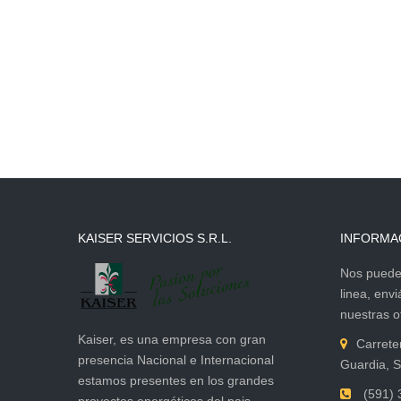
KAISER SERVICIOS S.R.L.
INFORMA
Nos puede 
linea, env
nuestras of
Kaiser, es una empresa con gran
Carrete
presencia Nacional e Internacional
Guardia, S
estamos presentes en los grandes
(591) 
proyectos energéticos del pais.