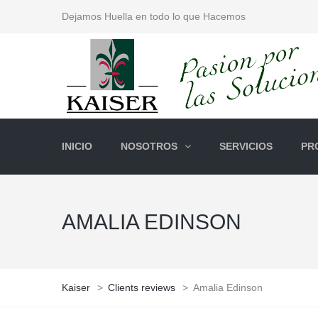
Dejamos Huella en todo lo que Hacemos
INICIO
NOSOTROS
SERVICIOS
PR
AMALIA EDINSON
Kaiser
>
Clients reviews
>
Amalia Edinson