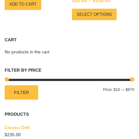
$
10.00
–
$
100.00
5.00
ADD TO CART
out of 5
SELECT OPTIONS
CART
No products in the cart.
FILTER BY PRICE
Mi
Ma
Price:
$10
—
$870
FILTER
pr
pr
PRODUCTS
Classic Drill
$
235.00